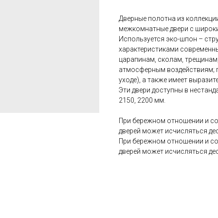
Дверные полотна из коллекци
межкомнатные двери с широки
Используется эко-шпон – стру
характеристиками современн
царапинам, сколам, трещинам
атмосферным воздействиям; п
уходе), а также имеет вырази
Эти двери доступны в нестанда
2150, 2200 мм.
При бережном отношении и со
дверей может исчисляться дес
При бережном отношении и со
дверей может исчисляться дес