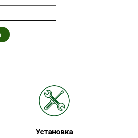
я
Установка